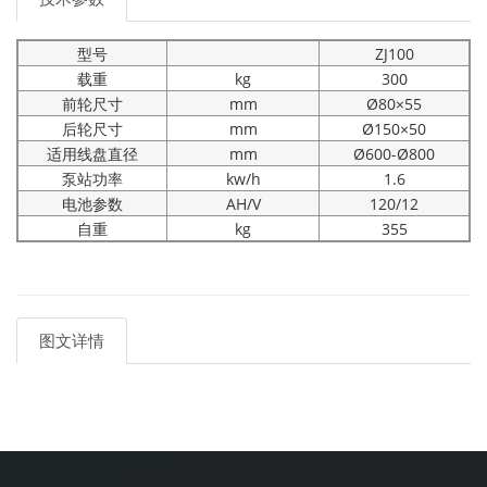
型号
ZJ100
载重
kg
300
前轮尺寸
mm
Ø80×55
后轮尺寸
mm
Ø150×50
适用线盘直径
mm
Ø600-Ø800
泵站功率
kw/h
1.6
电池参数
AH/V
120/12
自重
kg
355
图文详情